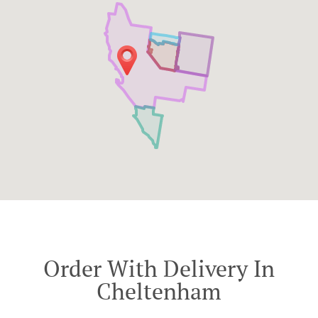
Order With Delivery In
Cheltenham